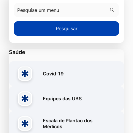
P
e
Pesquisar
s
q
u
Saúde
i
s
Covid-19
e
u
m
Equipes das UBS
m
e
Escala de Plantão dos
n
Médicos
u