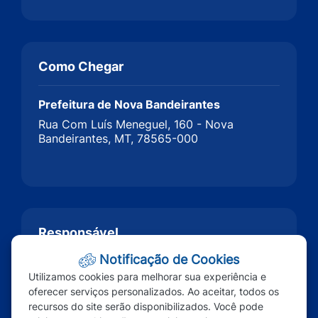
Como Chegar
Prefeitura de Nova Bandeirantes
Rua Com Luís Meneguel, 160 - Nova
Bandeirantes, MT, 78565-000
Responsável
Notificação de Cookies
Não Informado
Utilizamos cookies para melhorar sua experiência e
governo@novabandeirantes.mt.gov.br
oferecer serviços personalizados. Ao aceitar, todos os
recursos do site serão disponibilizados. Você pode